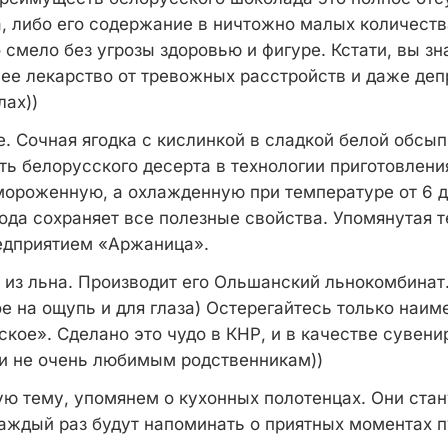
, либо его содержание в ничтожно малых количеств
смело без угрозы здоровью и фигуре. Кстати, вы зн
ее лекарство от тревожных расстройств и даже деп
лах))
. Сочная ягодка с кислинкой в сладкой белой обсы
ть белорусского десерта в технологии приготовлени
мороженную, а охлажденную при температуре от 6 д
ода сохраняет все полезные свойства. Упомянутая т
едприятием «Аржаница».
 из льна. Производит его Ольшанский льнокомбинат.
е на ощупь и для глаза) Остерегайтесь только наим
кое». Сделано это чудо в КНР, и в качестве сувени
и не очень любимым родственникам))
ю тему, упомянем о кухонных полотенцах. Они ста
аждый раз будут напоминать о приятных моментах п