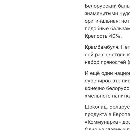
Белорусский бальз
знаменитыми чудо
оригинальная: но
подобные бальзам
Крепость 40%.
Крамбамбуля. Нет
сей раз не столь 
набор пряностей (
И ещё один нацио
сувениров это пив
конечно белорусс
хмельного напитк
Шоколад. Беларуси
продукта в Европ
«Коммунарка» до
Одно из главных 