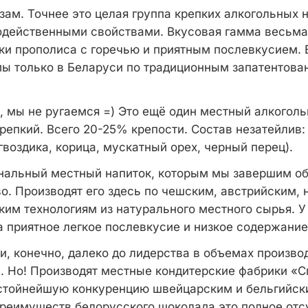
ам. Точнее это целая группа крепких алкогольных 
действенными свойствами. Вкусовая гамма весьма 
тки прополиса с горечью и приятным послевкусием.
ы только в Беларуси по традиционным запатентова
, мы не ругаемся =) Это ещё один местный алкоголь
крепкий. Всего 20-25% крепости. Состав незатейлив:
гвоздика, корица, мускатный орех, черный перец).
нальный местный напиток, которым мы завершим об
о. Производят его здесь по чешским, австрийским,
ким технологиям из натурального местного сырья. У
а приятное легкое послевкусие и низкое содержание
, конечно, далеко до лидерства в объемах произво
е. Но! Производят местные кондитерские фабрики «С
стойнейшую конкуренцию швейцарским и бельгийск
преимуществ белорусского шоколада это полное отс