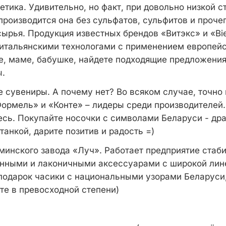
тика. Удивительно, но факт, при довольно низкой с
 производится она без сульфатов, сульфитов и проче
ырья. Продукция известных брендов «Витэкс» и «Bie
итальянскими технологами с применением европейс
е, маме, бабушке, найдете подходящие предложения
ы.
 сувениры. А почему нет? Во всяком случае, точно 
ормель» и «Конте» – лидеры среди производителей
есь. Покупайте носочки с символами Беларуси - др
анкой, дарите позитив и радость =)
инского завода «Луч». Работает предприятие стабил
енными и лаконичными аксессуарами с широкой лин
 подарок часики с национальными узорами Беларуси
ите в превосходной степени)