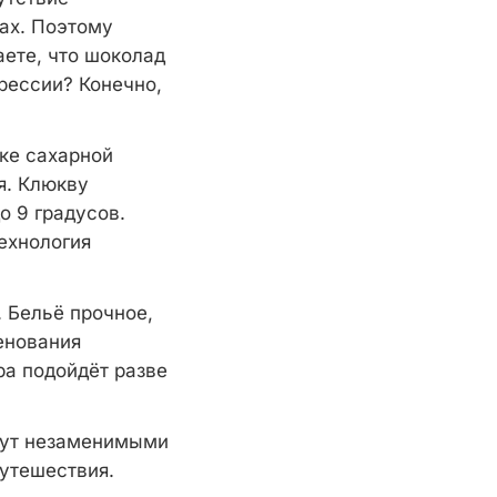
ах. Поэтому
аете, что шоколад
рессии? Конечно,
пке сахарной
я. Клюкву
о 9 градусов.
ехнология
 Бельё прочное,
енования
ра подойдёт разве
нут незаменимыми
утешествия.