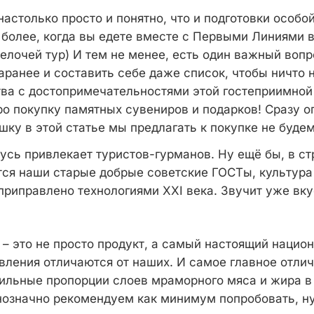
настолько просто и понятно, что и подготовки особо
м более, когда вы едете вместе с Первыми Линиями 
елочей тур) И тем не менее, есть один важный вопр
аранее и составить себе даже список, чтобы ничто 
тва с достопримечательностями этой гостеприимной
ро покупку памятных сувениров и подарков! Сразу о
шку в этой статье мы предлагать к покупке не будем
усь привлекает туристов-гурманов. Ну ещё бы, в с
ся наши старые добрые советские ГОСТы, культура
 приправлено технологиями XXI века. Звучит уже вку
 – это не просто продукт, а самый настоящий нацио
вления отличаются от наших. И самое главное отлич
ильные пропорции слоев мраморного мяса и жира в
нозначно рекомендуем как минимум попробовать, ну