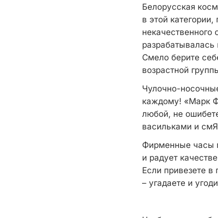
Белорусская косме
в этой категории,
некачественного с
разрабатывалась 
Смело берите себ
возрастной групп
Чулочно-носочные
каждому! «Марк Ф
любой, не ошибет
васильками и смЯт
Фирменные часы м
и радует качеств
Если привезете в
– угадаете и угод