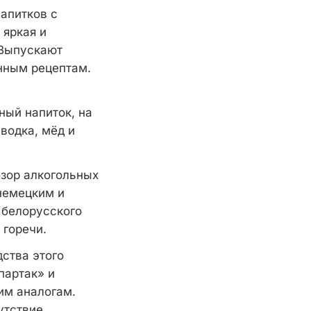
напитков с
яркая и
 Выпускают
нным рецептам.
ный напиток, на
 водка, мёд и
зор алкогольных
 немецким и
 белорусского
 горечи.
дства этого
партак» и
им аналогам.
утствие