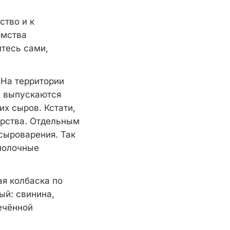
ство и к
омства
йтесь сами,
 На территории
в выпускаются
их сыров. Кстати,
арства. Отдельным
сыроварения. Так
 молочные
ая колбаска по
ый: свинина,
ечённой