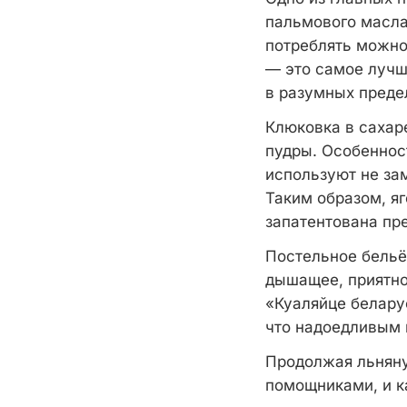
пальмового масла
потреблять можно 
— это самое лучш
в разумных преде
Клюковка в сахаре
пудры. Особеннос
используют не за
Таким образом, яг
запатентована пр
Постельное бельё
дышащее, приятно
«Куаляйце беларус
что надоедливым 
Продолжая льняну
помощниками, и к