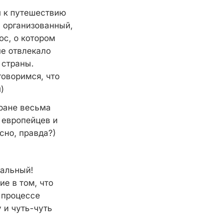
й к путешествию
в организованный,
ос, о котором
не отвлекало
 страны.
говоримся, что
)
тране весьма
 европейцев и
сно, правда?)
нальный!
ие в том, что
 процессе
 и чуть-чуть