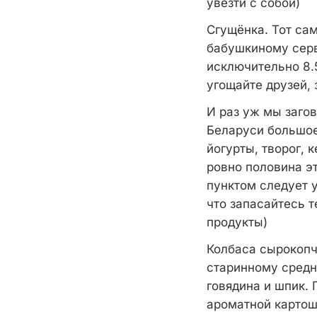
увезти с собой)
Сгущёнка. Тот са
бабушкиному серв
исключительно 8.
угощайте друзей, 
И раз уж мы заго
Беларуси большое
йогурты, творог, 
ровно половина э
пунктом следует 
что запасайтесь 
продукты)
Колбаса сырокопч
старинному средн
говядина и шпик.
ароматной картош