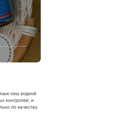
 язык наш родной
ых контролей, и
лько по качеству