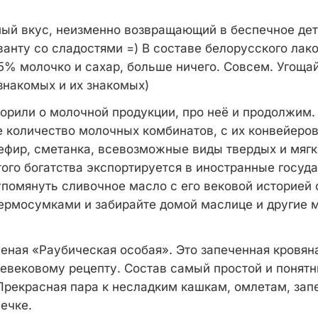
мый вкус, неизменно возвращающий в беспечное дет
анту со сладостями =) В составе белорусского лак
5% молочко и сахар, больше ничего. Совсем. Угоща
знакомых и их знакомых)
ворили о молочной продукции, про неё и продолжим.
 количество молочных комбинатов, с их конвейеро
кефир, сметанка, всевозможные виды твердых и мягк
того богатства экспортируется в иностранные госуд
упомянуть сливочное масло с его вековой историей 
термосумками и забирайте домой маслице и другие
еная «Раубическая особая». Это запеченная кровян
евековому рецепту. Состав самый простой и понятн
 Прекрасная пара к несладким кашкам, омлетам, зап
ечке.