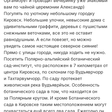
Организует и проводит вечеринку уже знакомый
вам по чайной церемонии Александр)
Погулять по уютному небольшому городку
Кировск. Небольшие улочки, невысокие дома с
удивительными граффити, деревья с пушистыми
снежными веточками, все это не оставит
равнодушным. А если повезет, но можно
увидеть самое настоящее северное сияние!
Прямо с улицы города, никуда ходить не нужно.
Посетить Полярно-альпийский ботанический
сад-институт, что расположен в 7 километрах от
центра Кировска, по склонам гор Вудъяврчорр
и Тахтарвумчорр. По саду протекает
живописная река Вудъяврйъок. Особенность
ботанического сада в том, что находится он
за Полярным кругом. И кроме Ботанического
сада в Кировске таким местоположением могут
похвастаться ещё всего два сада. Ежегодно он