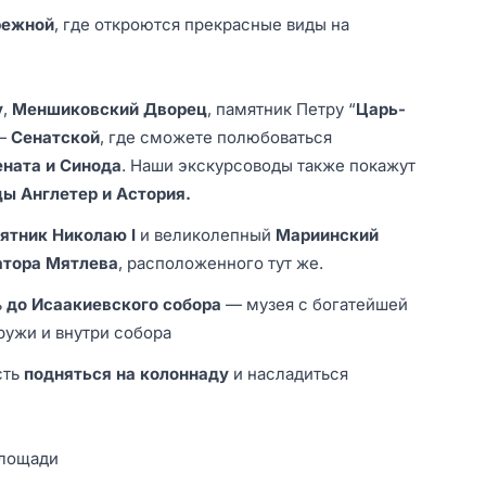
режной
, где откроются прекрасные виды на
у
,
Меншиковский Дворец
, памятник Петру “
Царь-
 —
Сенатской
, где сможете полюбоваться
ената и Синода
. Наши экскурсоводы также покажут
цы Англетер и Астория.
ятник Николаю I
и великолепный
Мариинский
атора Мятлева
, расположенного тут же.
ь
до Исаакиевского собора
— музея с богатейшей
ружи и внутри собора
сть
подняться на колоннаду
и насладиться
площади