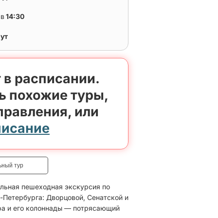
6
в
14:30
нут
 в расписании.
ь похожие туры,
правления, или
писание
ьный тур
ельная пешеходная экскурсия по
Петербурга: Дворцовой, Сенатской и
ра и его колоннады — потрясающий