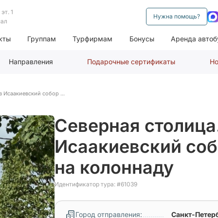
эт. 1
Нужна помощь?
нал
кты
Группам
Турфирмам
Бонусы
Аренда автоб
Направления
Подарочные сертификаты
Но
 Исаакиевский собор ...
Северная столица
Исаакиевский соб
на колоннаду
Идентификатор тура: #61039
Город отправления:
Санкт-Петер