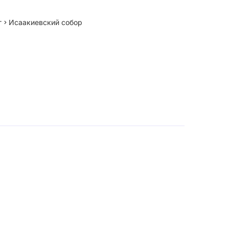
г
Исаакиевский собор