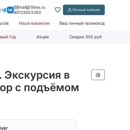
mail@1lines.ru
Личный кабинет
88129523362
усов
Наши вакансии
Ваш личный промокод
вый Год
Акции
Скидка 300 руб
. Экскурсия в
ор с подъёмом
бург