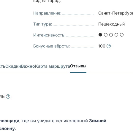
вид на город.
Направление:
Санкт-Петербур
Тип тура:
Пешеходный
Интенсивность:
Бонусные вёрсты:
100
Отзывы
сть
Скидки
Важно
Карта маршрута
ТИБ
площади
, где вы увидите великолепный
Зимний
олонну
.