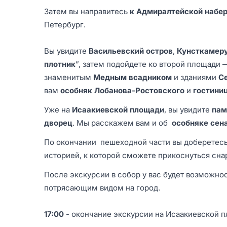
Затем вы направитесь
к Адмиралтейской набе
Петербург.
Вы увидите
Васильевский остров
,
Кунсткамер
плотник
”, затем подойдете ко второй площади
знаменитым
Медным всадником
и зданиями
С
вам
особняк Лобанова-Ростовского
и
гостини
Уже на
Исаакиевской площади
, вы увидите
пам
дворец
. Мы расскажем вам и об
особняке сен
По окончании пешеходной части вы доберетес
историей, к которой сможете прикоснуться сна
После экскурсии в собор у вас будет возможно
потрясающим видом на город.
17:00
- окончание экскурсии на Исаакиевской 