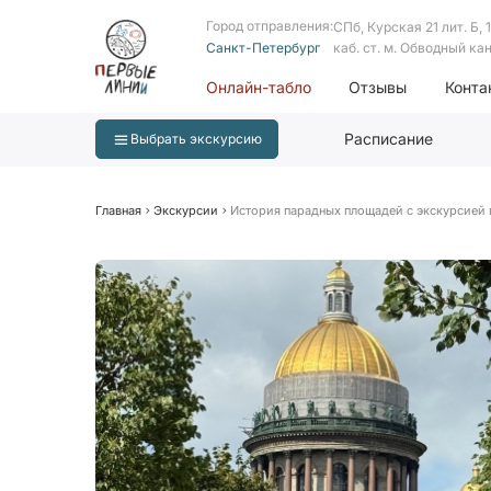
Город отправления:
СПб, Курская 21 лит. Б, 1 
Санкт-Петербург
каб. ст. м. Обводный ка
Онлайн-табло
Отзывы
Конта
Расписание
Выбрать экскурсию
Главная
Экскурсии
История парадных площадей с экскурсией в