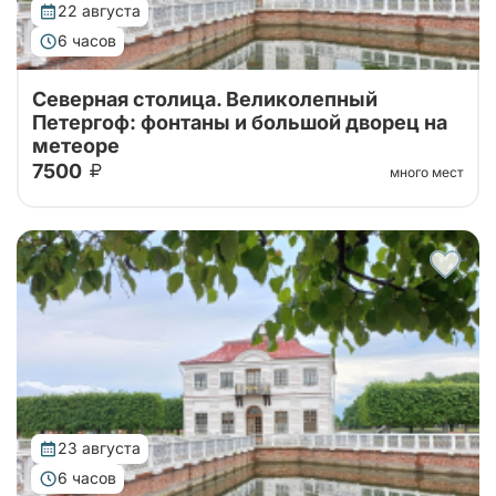
22 августа
6 часов
Северная столица. Великолепный
Петергоф: фонтаны и большой дворец на
метеоре
7500
много мест
Тур от наших проверенных партнеров! Из Санкт-
Петербурга в Петергоф на метеоре туда и обратно!
Поющие фонтаны с экскурсоводом, Большой
Императорский Дворец, Гроты Большого...
23 августа
6 часов