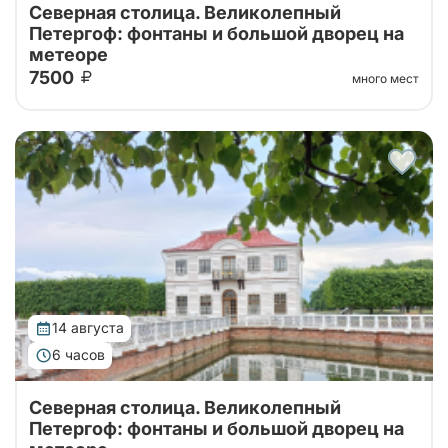
Северная столица. Великолепный
Петергоф: фонтаны и большой дворец на
метеоре
7500
много мест
Тур от наших проверенных партнеров! Из Санкт-
Петербурга в Петергоф на метеоре туда и обратно!
Поющие фонтаны с экскурсоводом, Большой
Императорский Дворец, Гроты Большого...
14 августа
6 часов
Северная столица. Великолепный
Петергоф: фонтаны и большой дворец на