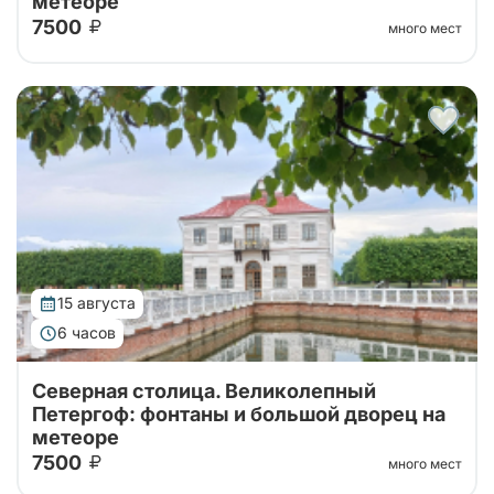
метеоре
7500
много мест
Тур от наших проверенных партнеров! Из Санкт-
Петербурга в Петергоф на метеоре туда и обратно!
Поющие фонтаны с экскурсоводом, Большой
Императорский Дворец, Гроты Большого...
15 августа
6 часов
Северная столица. Великолепный
Петергоф: фонтаны и большой дворец на
метеоре
7500
много мест