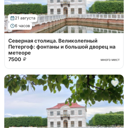
21 августа
6 часов
Северная столица. Великолепный
Петергоф: фонтаны и большой дворец на
метеоре
7500
много мест
Тур от наших проверенных партнеров! Из Санкт-
Петербурга в Петергоф на метеоре туда и обратно!
Поющие фонтаны с экскурсоводом, Большой
Императорский Дворец, Гроты Большого...