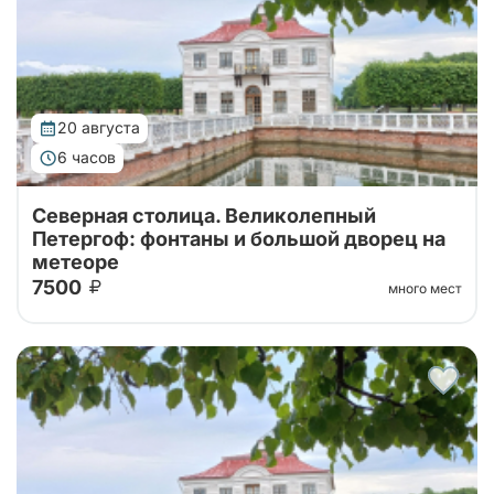
20 августа
6 часов
Северная столица. Великолепный
Петергоф: фонтаны и большой дворец на
метеоре
7500
много мест
Тур от наших проверенных партнеров! Из Санкт-
Петербурга в Петергоф на метеоре туда и обратно!
Поющие фонтаны с экскурсоводом, Большой
Императорский Дворец, Гроты Большого...