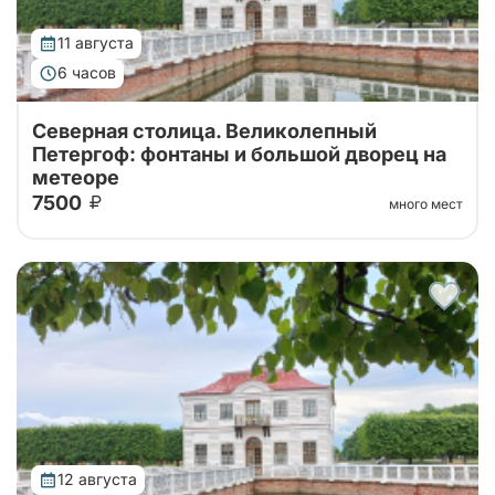
11 августа
6 часов
Северная столица. Великолепный
Петергоф: фонтаны и большой дворец на
метеоре
7500
много мест
Тур от наших проверенных партнеров! Из Санкт-
Петербурга в Петергоф на метеоре туда и обратно!
Поющие фонтаны с экскурсоводом, Большой
Императорский Дворец, Гроты Большого...
12 августа