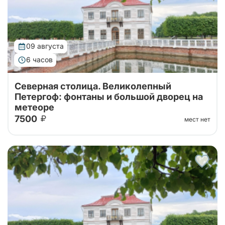
09 августа
6 часов
Северная столица. Великолепный
Петергоф: фонтаны и большой дворец на
метеоре
7500
мест нет
Тур от наших проверенных партнеров! Из Санкт-
Петербурга в Петергоф на метеоре туда и обратно!
Поющие фонтаны с экскурсоводом, Большой
Императорский Дворец, Гроты Большого...