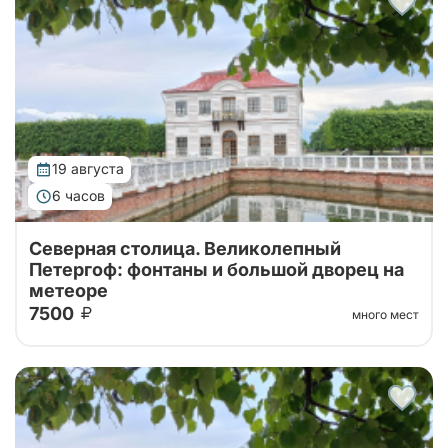
Императорский Дворец, Гроты Большого...
19 августа
6 часов
Северная столица. Великолепный
Петергоф: фонтаны и большой дворец на
метеоре
7500
много мест
Тур от наших проверенных партнеров! Из Санкт-
Петербурга в Петергоф на метеоре туда и обратно!
Поющие фонтаны с экскурсоводом, Большой
Императорский Дворец, Гроты Большого...