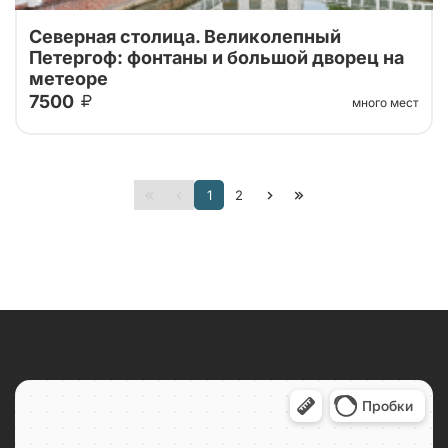
Северная столица. Великолепный
Петергоф: фонтаны и большой дворец на
метеоре
7500
много мест
Тур от наших проверенных партнеров! Из Санкт-
Петербурга в Петергоф на метеоре туда и обратно!
Поющие фонтаны с экскурсоводом, Большой
1
2
Императорский Дворец, Гроты Большого...