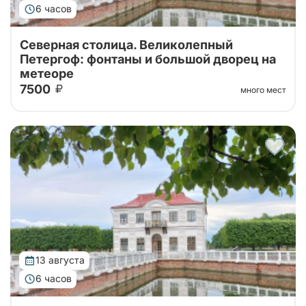
6 часов
Северная столица. Великолепный
Петергоф: фонтаны и большой дворец на
метеоре
7500
много мест
Тур от наших проверенных партнеров! Из Санкт-
Петербурга в Петергоф на метеоре туда и обратно!
Поющие фонтаны с экскурсоводом, Большой
Императорский Дворец, Гроты Большого...
13 августа
6 часов