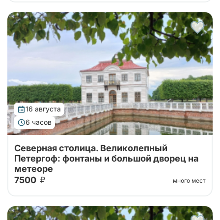
Тур от наших проверенных партнеров! Из Санкт-
Петербурга в Петергоф на метеоре туда и обратно!
Поющие фонтаны с экскурсоводом, Большой
Императорский Дворец, Гроты Большого...
16 августа
6 часов
Северная столица. Великолепный
Петергоф: фонтаны и большой дворец на
метеоре
7500
много мест
Тур от наших проверенных партнеров! Из Санкт-
Петербурга в Петергоф на метеоре туда и обратно!
Поющие фонтаны с экскурсоводом, Большой