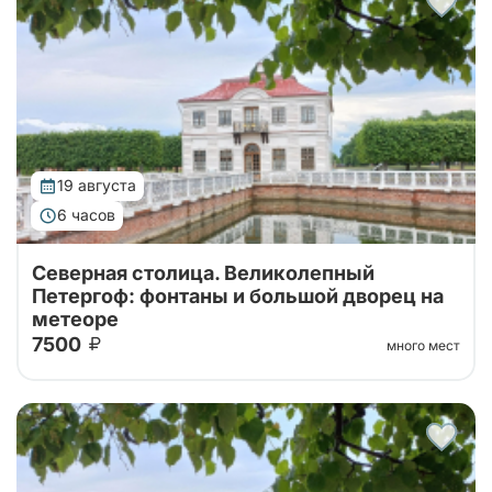
Императорский Дворец, Гроты Большого...
19 августа
6 часов
Северная столица. Великолепный
Петергоф: фонтаны и большой дворец на
метеоре
7500
много мест
Тур от наших проверенных партнеров! Из Санкт-
Петербурга в Петергоф на метеоре туда и обратно!
Поющие фонтаны с экскурсоводом, Большой
Императорский Дворец, Гроты Большого...