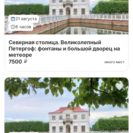
21 августа
6 часов
Северная столица. Великолепный
Петергоф: фонтаны и большой дворец на
метеоре
7500
много мест
Тур от наших проверенных партнеров! Из Санкт-
Петербурга в Петергоф на метеоре туда и обратно!
Поющие фонтаны с экскурсоводом, Большой
Императорский Дворец, Гроты Большого...