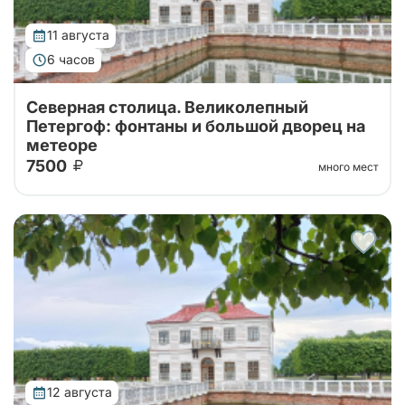
11 августа
6 часов
Северная столица. Великолепный
Петергоф: фонтаны и большой дворец на
метеоре
7500
много мест
Тур от наших проверенных партнеров! Из Санкт-
Петербурга в Петергоф на метеоре туда и обратно!
Поющие фонтаны с экскурсоводом, Большой
Императорский Дворец, Гроты Большого...
12 августа