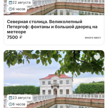
22 августа
6 часов
Северная столица. Великолепный
Петергоф: фонтаны и большой дворец на
метеоре
7500
много мест
Тур от наших проверенных партнеров! Из Санкт-
Петербурга в Петергоф на метеоре туда и обратно!
Поющие фонтаны с экскурсоводом, Большой
Императорский Дворец, Гроты Большого...
23 августа
6 часов