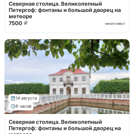
Северная столица. Великолепный
Петергоф: фонтаны и большой дворец на
метеоре
7500
много мест
Тур от наших проверенных партнеров! Из Санкт-
Петербурга в Петергоф на метеоре туда и обратно!
Поющие фонтаны с экскурсоводом, Большой
Императорский Дворец, Гроты Большого...
14 августа
6 часов
Северная столица. Великолепный
Петергоф: фонтаны и большой дворец на