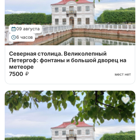
09 августа
6 часов
Северная столица. Великолепный
Петергоф: фонтаны и большой дворец на
метеоре
7500
мест нет
Тур от наших проверенных партнеров! Из Санкт-
Петербурга в Петергоф на метеоре туда и обратно!
Поющие фонтаны с экскурсоводом, Большой
Императорский Дворец, Гроты Большого...