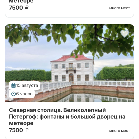
метеоре
7500
много мест
Тур от наших проверенных партнеров! Из Санкт-
Петербурга в Петергоф на метеоре туда и обратно!
Поющие фонтаны с экскурсоводом, Большой
Императорский Дворец, Гроты Большого...
15 августа
6 часов
Северная столица. Великолепный
Петергоф: фонтаны и большой дворец на
метеоре
7500
много мест