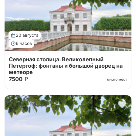
20 августа
6 часов
Северная столица. Великолепный
Петергоф: фонтаны и большой дворец на
метеоре
7500
много мест
Тур от наших проверенных партнеров! Из Санкт-
Петербурга в Петергоф на метеоре туда и обратно!
Поющие фонтаны с экскурсоводом, Большой
Императорский Дворец, Гроты Большого...