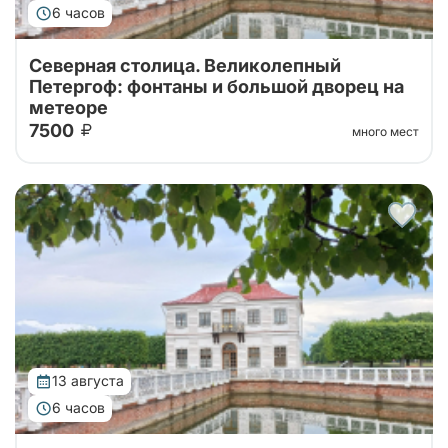
6 часов
Северная столица. Великолепный
Петергоф: фонтаны и большой дворец на
метеоре
7500
много мест
Тур от наших проверенных партнеров! Из Санкт-
Петербурга в Петергоф на метеоре туда и обратно!
Поющие фонтаны с экскурсоводом, Большой
Императорский Дворец, Гроты Большого...
13 августа
6 часов