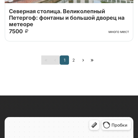
Северная столица. Великолепный
Петергоф: фонтаны и большой дворец на
метеоре
7500
много мест
Тур от наших проверенных партнеров! Из Санкт-
Петербурга в Петергоф на метеоре туда и обратно!
Поющие фонтаны с экскурсоводом, Большой
1
2
Императорский Дворец, Гроты Большого...