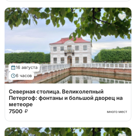
Тур от наших проверенных партнеров! Из Санкт-
Петербурга в Петергоф на метеоре туда и обратно!
Поющие фонтаны с экскурсоводом, Большой
Императорский Дворец, Гроты Большого...
16 августа
6 часов
Северная столица. Великолепный
Петергоф: фонтаны и большой дворец на
метеоре
7500
много мест
Тур от наших проверенных партнеров! Из Санкт-
Петербурга в Петергоф на метеоре туда и обратно!
Поющие фонтаны с экскурсоводом, Большой