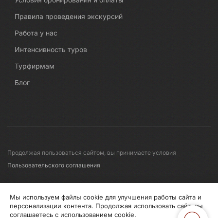
Правила проведения экскурсий
Работа у нас
Интенсивность туров
Турфирмам
Блог
Продолжая пользоваться сайтом, вы принимаете условия
Пользовательского соглашения
© 2008-2026 Первые линии
Мы используем файлы cookie для улучшения работы сайта и
персонализации контента. Продолжая использовать сайт, вы
соглашаетесь с использованием cookie.
Информация по исп. cookies
Правила обработки перс.данных