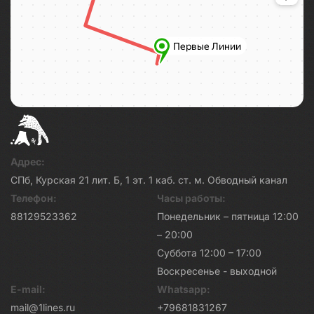
Адрес:
СПб, Курская 21 лит. Б, 1 эт. 1 каб. ст. м. Обводный канал
Телефон:
Часы работы:
88129523362
Понедельник – пятница 12:00
– 20:00
Суббота 12:00 – 17:00
Воскресенье - выходной
E-mail:
Whatsapp:
mail@1lines.ru
+79681831267