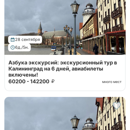
28 сентября
6д./5н.
Азбука экскурсий: экскурсионный тур в
Калининград на 6 дней, авиабилеты
включены!
60200 - 142200
много мест
Тур организован совместно с принимающей
стороной. Проведите свой отпуск в увлекательном
шестидневном туре, где сможете насладиться
сочетанием культуры, истории и природы...