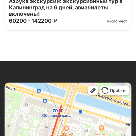
Азбука экскурсий: экскурсионный тур в
Калининград на 6 дней, авиабилеты
включены!
60200 - 142200
много мест
Тур организован совместно с принимающей
стороной. Проведите свой отпуск в увлекательном
шестидневном туре, где сможете насладиться
сочетанием культуры, истории и природы...