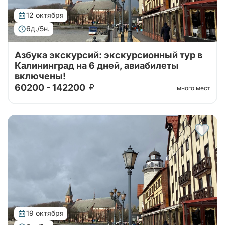
12 октября
6д./5н.
Азбука экскурсий: экскурсионный тур в
Калининград на 6 дней, авиабилеты
включены!
60200 - 142200
много мест
Тур организован совместно с принимающей
стороной. Проведите свой отпуск в увлекательном
шестидневном туре, где сможете насладиться
сочетанием культуры, истории и природы...
19 октября