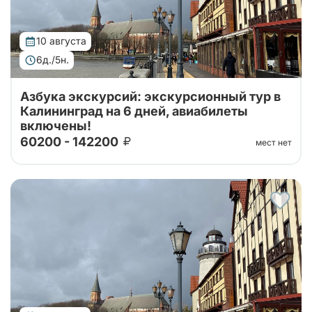
10 августа
6д./5н.
Азбука экскурсий: экскурсионный тур в
Калининград на 6 дней, авиабилеты
включены!
60200 - 142200
мест нет
Тур организован совместно с принимающей
стороной. Проведите свой отпуск в увлекательном
шестидневном туре, где сможете насладиться
сочетанием культуры, истории и природы...