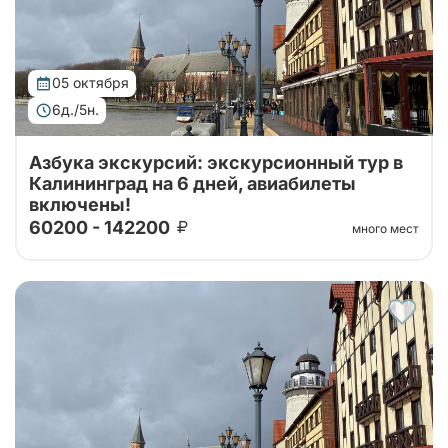
05 октября
6д./5н.
Азбука экскурсий: экскурсионный тур в
Калининград на 6 дней, авиабилеты
включены!
60200 - 142200
много мест
Тур организован совместно с принимающей
стороной. Проведите свой отпуск в увлекательном
шестидневном туре, где сможете насладиться
сочетанием культуры, истории и природы...