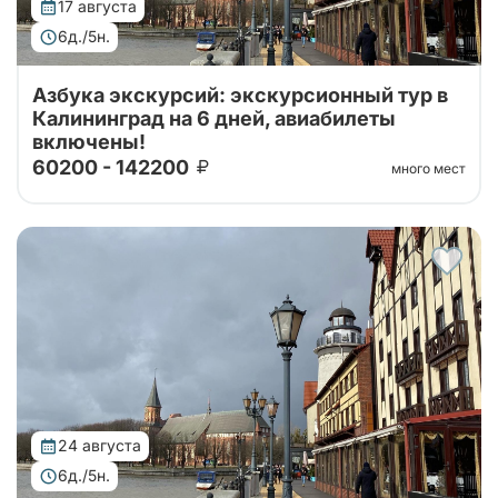
17 августа
6д./5н.
Азбука экскурсий: экскурсионный тур в
Калининград на 6 дней, авиабилеты
включены!
60200 - 142200
много мест
Тур организован совместно с принимающей
стороной. Проведите свой отпуск в увлекательном
шестидневном туре, где сможете насладиться
сочетанием культуры, истории и природы...
24 августа
6д./5н.