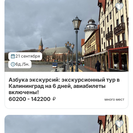
шестидневном туре, где сможете насладиться
сочетанием культуры, истории и природы...
21 сентября
6д./5н.
Азбука экскурсий: экскурсионный тур в
Калининград на 6 дней, авиабилеты
включены!
60200 - 142200
много мест
Тур организован совместно с принимающей
стороной. Проведите свой отпуск в увлекательном
шестидневном туре, где сможете насладиться
сочетанием культуры, истории и природы...