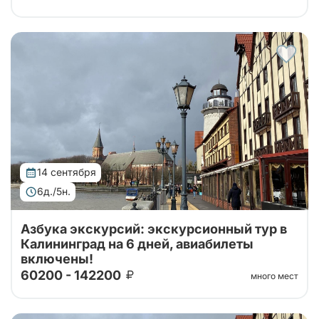
Тур организован совместно с принимающей
стороной. Проведите свой отпуск в увлекательном
шестидневном туре, где сможете насладиться
сочетанием культуры, истории и природы...
14 сентября
6д./5н.
Азбука экскурсий: экскурсионный тур в
Калининград на 6 дней, авиабилеты
включены!
60200 - 142200
много мест
Тур организован совместно с принимающей
стороной. Проведите свой отпуск в увлекательном