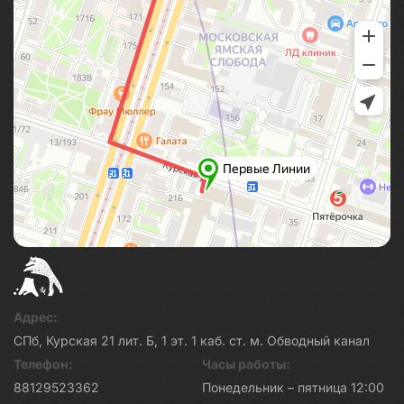
Адрес:
СПб, Курская 21 лит. Б, 1 эт. 1 каб. ст. м. Обводный канал
Телефон:
Часы работы:
88129523362
Понедельник – пятница 12:00