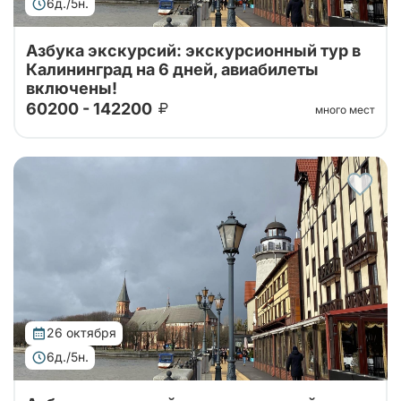
6д./5н.
Азбука экскурсий: экскурсионный тур в
Калининград на 6 дней, авиабилеты
включены!
60200 - 142200
много мест
Тур организован совместно с принимающей
стороной. Проведите свой отпуск в увлекательном
шестидневном туре, где сможете насладиться
сочетанием культуры, истории и природы...
26 октября
6д./5н.