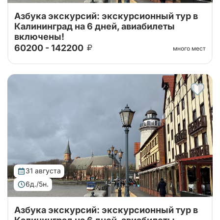
Азбука экскурсий: экскурсионный тур в
Калининград на 6 дней, авиабилеты
включены!
60200 - 142200
много мест
Тур организован совместно с принимающей
стороной. Проведите свой отпуск в увлекательном
шестидневном туре, где сможете насладиться
сочетанием культуры, истории и природы...
31 августа
6д./5н.
Азбука экскурсий: экскурсионный тур в