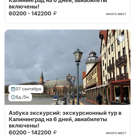
Калининград на 6 дней, авиабилеты
включены!
60200 - 142200
много мест
Тур организован совместно с принимающей
стороной. Проведите свой отпуск в увлекательном
шестидневном туре, где сможете насладиться
сочетанием культуры, истории и природы...
07 сентября
6д./5н.
Азбука экскурсий: экскурсионный тур в
Калининград на 6 дней, авиабилеты
включены!
60200 - 142200
много мест